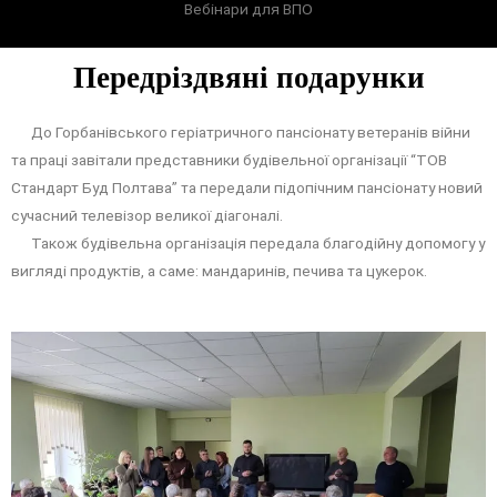
Вебінари для ВПО
Передріздвяні подарунки
До Горбанівського геріатричного пансіонату ветеранів війни
та праці завітали представники будівельної організації “ТОВ
Стандарт Буд Полтава” та передали підопічним пансіонату новий
сучасний телевізор великої діагоналі.
Також будівельна організація передала благодійну допомогу у
вигляді продуктів, а саме: мандаринів, печива та цукерок.