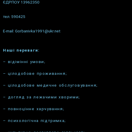
ЄДРПОУ 13962350
тел. 590425
E-mail:
Gorbanivka1991@ukr.net
Наші переваги:
– відімінні умови;
– цілодобове проживання;
– цілодобове медичне обслуговування;
– догляд за лежачими хворими;
– повноцінне харчування;
– психологічна підтримка;