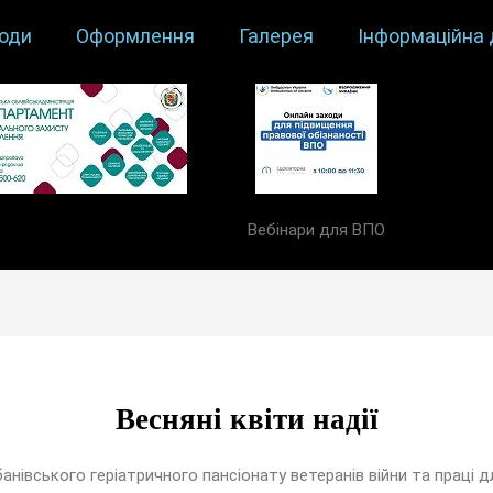
оди
Оформлення
Галерея
Інформаційна 
Вебінари для ВПО
Весняні квіти надії
івського геріатричного пансіонату ветеранів війни та праці д