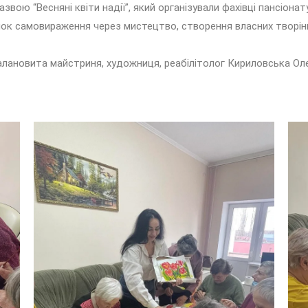
звою “Весняні квіти надії”, який організували фахівці пансіона
ок самовираження через мистецтво, створення власних творінь
новита майстриня, художниця, реабілітолог Кириловська Олен