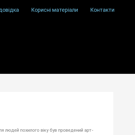
довідка
Корисні матеріали
Контакти
ля людей похилого віку був проведений арт-