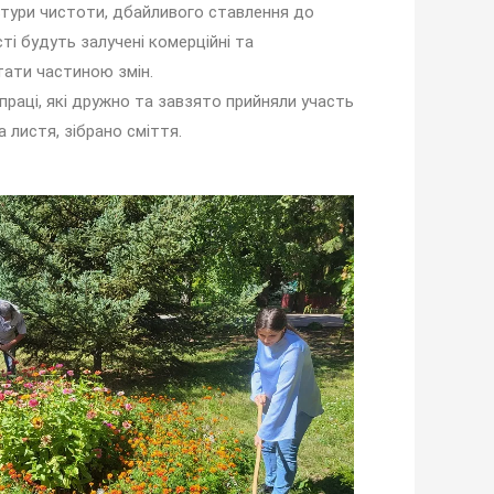
льтури чистоти, дбайливого ставлення до
ті будуть залучені комерційні та
стати частиною змін.
праці, які дружно та завзято прийняли участь
 листя, зібрано сміття.