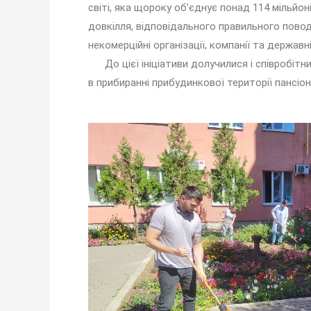
світі, яка щороку об’єднує понад 114 мільйо
довкілля, відповідального правильного поводж
некомерційні організації, компанії та держав
До цієї ініціативи долучилися і співробітни
в прибиранні прибудинкової території пансіон