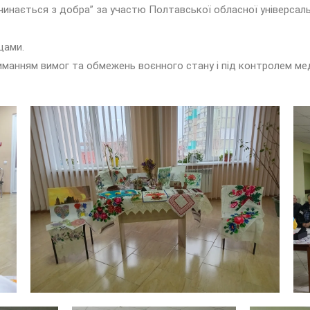
ається з добра” за участю Полтавської обласної універсальної
щами.
анням вимог та обмежень воєнного стану і під контролем ме