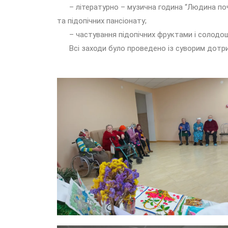
– літературно – музична година “Людина почин
та підопічних пансіонату;
– частування підопічних фруктами і солодо
Всі заходи було проведено із суворим дотрим