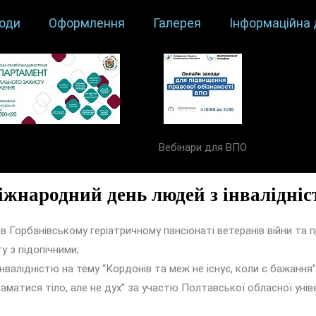
оди
Оформлення
Галерея
Інформаційна 
Вебінари для ВПО
жнародний день людей з інвалідні
орбанівському геріатричному пансіонаті ветеранів війни та пр
 з підопічними;
валідністю на тему “Кордонів та меж не існує, коли є бажання”
тися тіло, але не дух” за участю Полтавської обласної універ