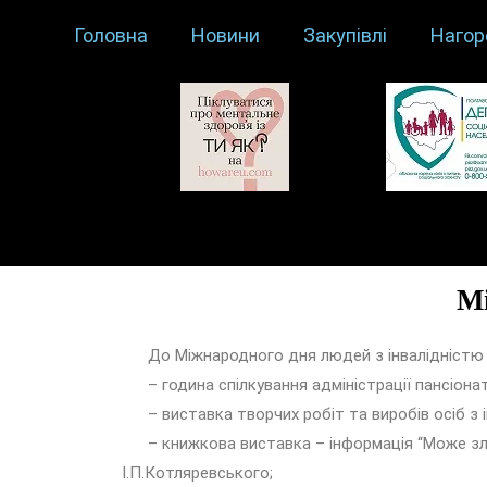
Головна
Новини
Закупівлі
Нагор
Мі
До Міжнародного дня людей з інвалідністю в Г
– година спілкування адміністрації пансіонату
– виставка творчих робіт та виробів осіб з ін
– книжкова виставка – інформація “Може злама
І.П.Котляревського;