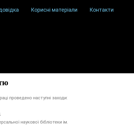
довідка
Корисні матеріали
Контакти
стю
аці проведено наступні заходи:
;
сальної наукової бібліотеки ім.